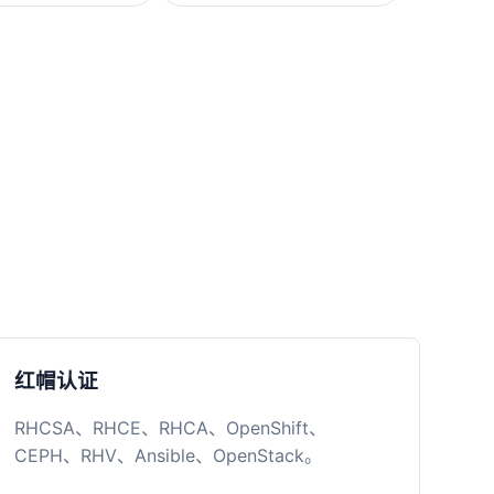
红帽认证
RHCSA、RHCE、RHCA、OpenShift、
CEPH、RHV、Ansible、OpenStack。