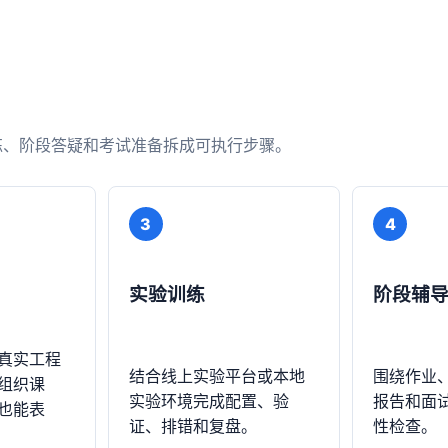
练、阶段答疑和考试准备拆成可执行步骤。
3
4
实验训练
阶段辅
真实工程
结合线上实验平台或本地
围绕作业
组织课
实验环境完成配置、验
报告和面
也能表
证、排错和复盘。
性检查。